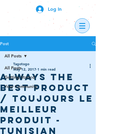
Log In
Post
All Posts
Tagotogo
All Posts
May 12, 2017
1 min read
Always the
Getting Started
best product
Your Community
/ Toujours le
meilleur
produit -
Tunisian